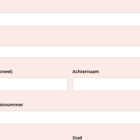
oneel)
Achternaam
huisnummer
Stad