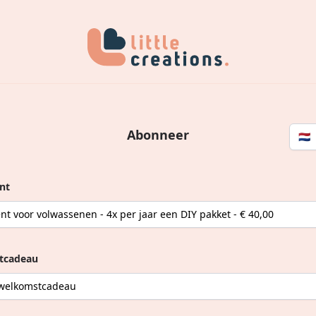
Abonneer
🇳🇱
nt
stcadeau