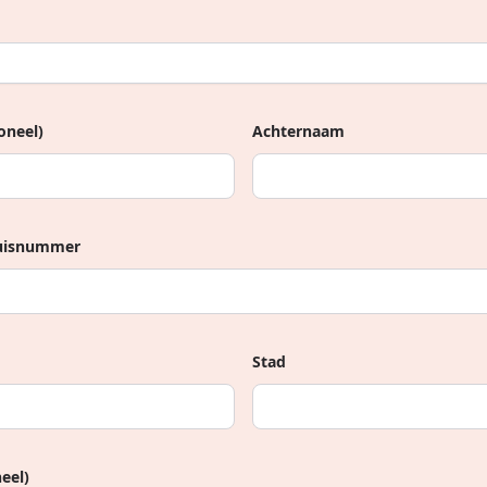
oneel)
Achternaam
huisnummer
Stad
eel)